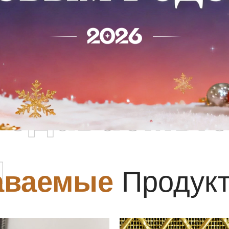
родаваемы
ы
аваемые
Продук