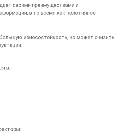
адает своими преимуществами и
еформации, в то время как полотняное
т большую износостойкость, но может снизить
луатации.
я в:
факторы: