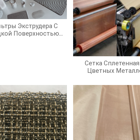
ьтры Экструдера С
дкой Поверхностью
крана И Высокой
ффективностью
Фильтрации
Сетка Сплетенная
Цветных Металл