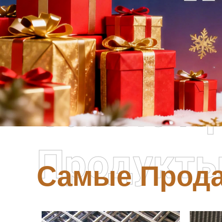
Самые П
Продукт
Самые Прод