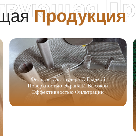
твующая Пр
ющая
Продукция
Фильтры Экструдера С Гладкой
Поверхностью Экрана И Высокой
Эффективностью Фильтрации