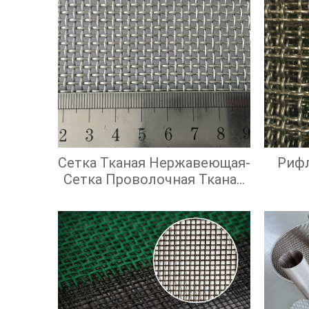
Сетка Тканая Нержавеющая-
Риф
Сетка Проволочная Тканая
С Квадратными Ячейками