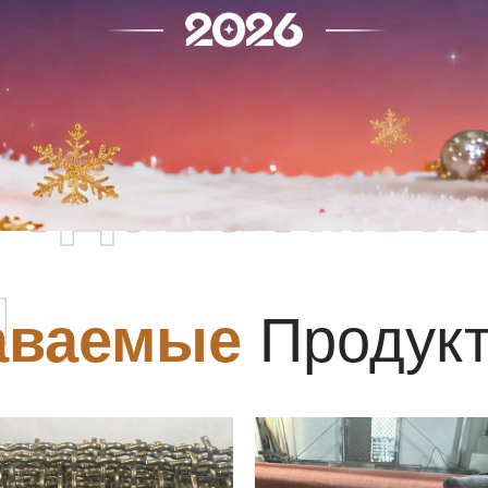
родаваемы
ы
аваемые
Продук