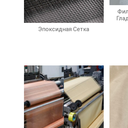
Фил
Гла
Э
Эпоксидная Сетка
Э