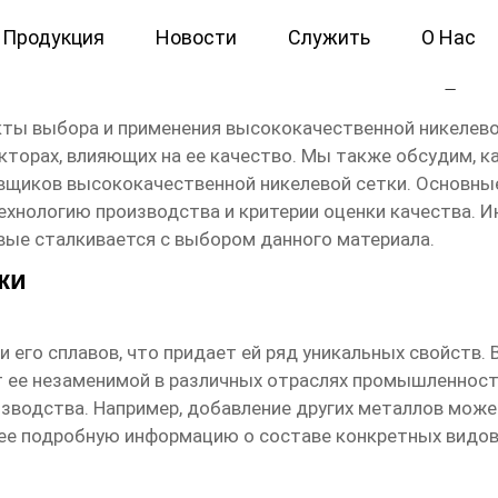
Продукция
Новости
Служить
О Нас
левая сетка Основная стра
кты выбора и применения
высококачественной никелево
факторах, влияющих на ее качество. Мы также обсудим, 
авщиков
высококачественной никелевой сетки
. Основны
ехнологию производства и критерии оценки качества. И
рвые сталкивается с выбором данного материала.
ки
и его сплавов, что придает ей ряд уникальных свойств.
ее незаменимой в различных отраслях промышленности
изводства. Например, добавление других металлов може
лее подробную информацию о составе конкретных видо