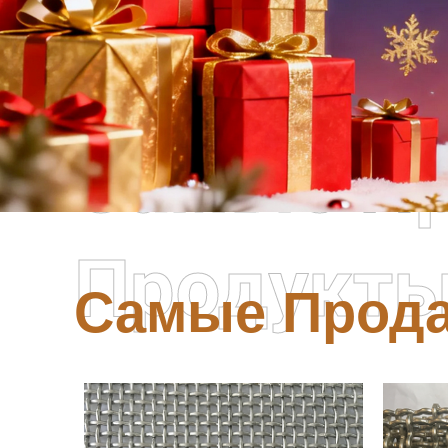
Самые П
Продукт
Самые Прод