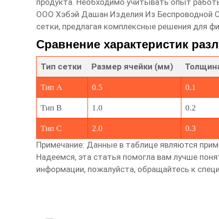
продукта. Необходимо учитывать опыт работы
ООО Хэбэй Дашан Изделия Из Беспроводной 
сетки
, предлагая комплексные решения для фи
Сравнение характеристик раз
Тип сетки
Размер ячейки (мм)
Толщина
Тип А
0.5
0.1
Тип B
1.0
0.2
Тип C
2.0
0.3
Примечание: Данные в таблице являются прим
Надеемся, эта статья помогла вам лучше пон
информации, пожалуйста, обращайтесь к спец