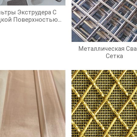
ьтры Экструдера С
дкой Поверхностью
крана И Высокой
ффективностью
Фильтрации
Металлическая Сва
Сетка