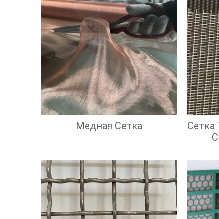
Медная Сетка
Сетка
С