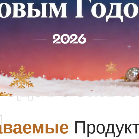
родаваемы
ы
аваемые
Продук