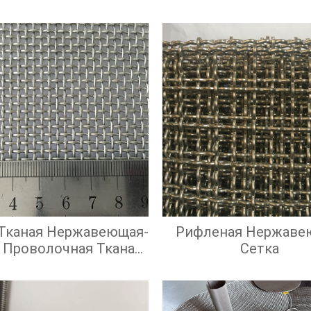
 Тканая Нержавеющая-
Рифленая Нержаве
 Проволочная Тканая
Сетка
адратными Ячейками