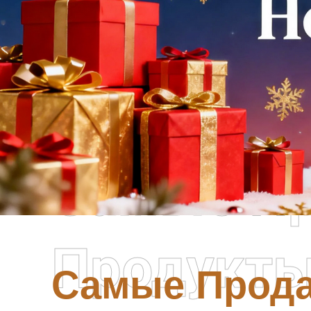
Самые П
Продукт
Самые Прод