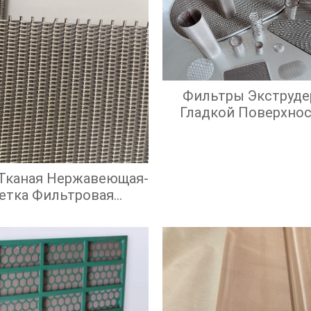
Фильтры Экструде
Гладкой Поверхно
Экрана И Высок
Эффективност
Фильтрации
 Тканая Нержавеющая-
етка Фильтровая
Нержавеющая