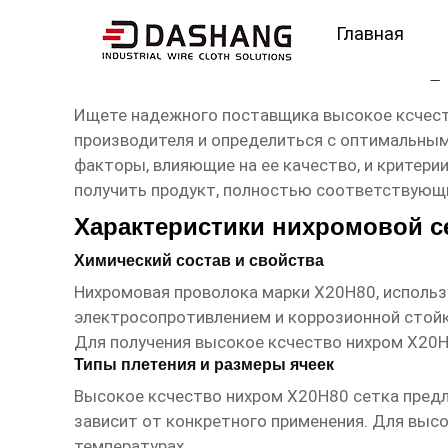
Главная
высокое ксчество них
Ищете надежного поставщика
высокое ксчес
производителя и определиться с оптимальным
факторы, влияющие на ее качество, и критери
получить продукт, полностью соответствующ
Характеристики нихромовой с
Химический состав и свойства
Нихромовая проволока марки Х20Н80, использ
электросопротивлением и коррозионной стойк
Для получения
высокое ксчество нихром Х20Н
Типы плетения и размеры ячеек
Высокое ксчество нихром Х20Н80 сетка
предл
зависит от конкретного применения. Для выс
температурах.