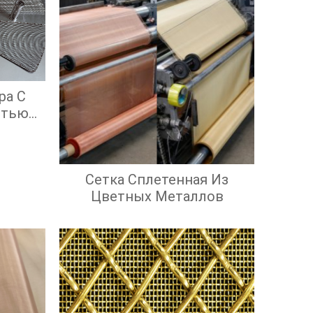
ра С
стью
ой
ью
Сетка Сплетенная Из
Цветных Металлов