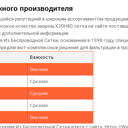
жного производителя
шейся репутацией и широким ассортиментом продукции
сокое ксчество нихром Х20Н80 сетка
на сайте поставщ
и дополнительной информации.
я Из Беспроводной Сетки
, основанная в 1998 году, спе
 предлагают комплексные решения для фильтрации и пр
Важность
Высокая
Средняя
Средняя
Средняя
Высокая
елия Из Беспроводной Сетки взята с сайта:
Https://w