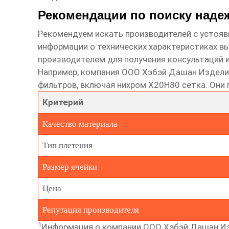
Рекомендации по поиску наде
Рекомендуем искать производителей с устояв
информации о технических характеристиках
вы
производителем для получения консультаций 
Например, компания
ООО Хэбэй Дашан Издели
фильтров, включая
нихром Х20Н80 сетка
. Они
Критерий
Качество материала
Тип плетения
Размер ячейки
Цена
Репутация производителя
1
Информация о компании ООО Хэбэй Дашан Изд