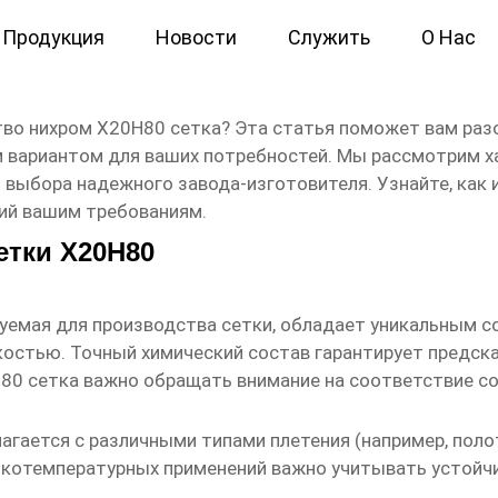
Продукция
Новости
Служить
О Нас
ром Х20Н80 сетка заводы
тво нихром Х20Н80 сетка
? Эта статья поможет вам раз
 вариантом для ваших потребностей. Мы рассмотрим х
и выбора надежного завода-изготовителя. Узнайте, ка
ий вашим требованиям.
етки Х20Н80
уемая для производства сетки, обладает уникальным 
остью. Точный химический состав гарантирует предска
80 сетка
важно обращать внимание на соответствие со
агается с различными типами плетения (например, поло
окотемпературных применений важно учитывать устойч