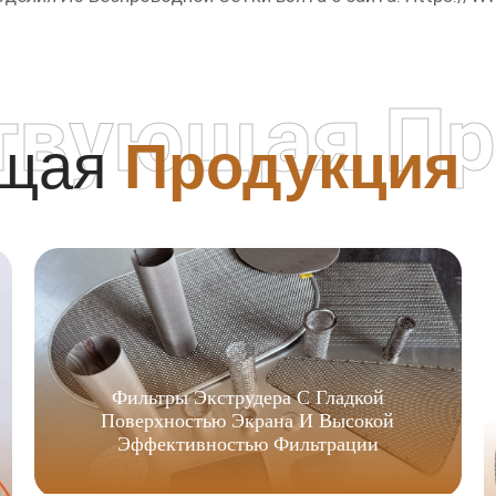
твующая Пр
ющая
Продукция
Фильтры Экструдера С Гладкой
Поверхностью Экрана И Высокой
Эффективностью Фильтрации