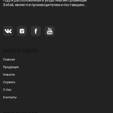
году и расположенная в уезде Аньпин провинции
Хэбэй, является производителем и поставщиком,
специализирующимся на производстве и
продаже металлических фильтров.
НАВИГАЦИЯ
Главная
Продукция
Новости
Служить
О Нас
Контакты