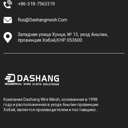
+86-318-7563319
Rus@dashangmesh.com
Западная улица Хунци, № 13, уезд Аньпин,
провинция Хэбэй,КНР. 053600
Компания Dashang Wire Mesh, основанная в 1998
году и расположенная в уезде Аньпин провинции
Хэбэй, является производителем и поставщиком,
специализирующимся на производстве и
продаже металлических фильтров.