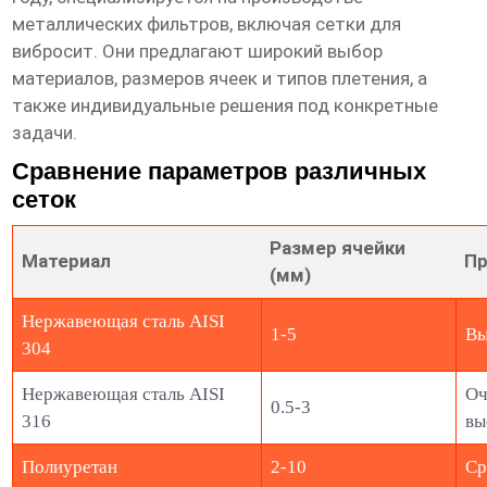
металлических фильтров, включая сетки для
вибросит. Они предлагают широкий выбор
материалов, размеров ячеек и типов плетения, а
также индивидуальные решения под конкретные
задачи.
Сравнение параметров различных
сеток
Размер ячейки
Материал
Пр
(мм)
Нержавеющая сталь AISI
1-5
Вы
304
Нержавеющая сталь AISI
Оч
0.5-3
316
вы
Полиуретан
2-10
Ср