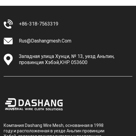
+86-318-7563319
Rus@dashangmesh.com
Западная улица Хунци, № 13, уезд Аньпин,
провинция Хэбэй,КНР. 053600
Компания Dashang Wire Mesh, основанная в 1998
году и расположенная в уезде Аньпин провинции