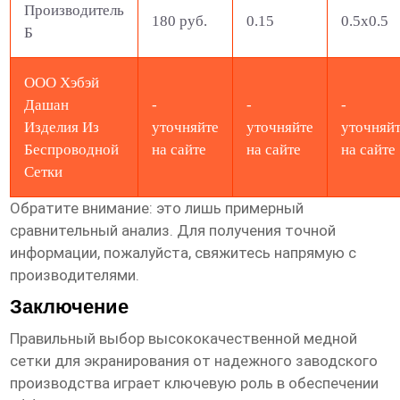
Производитель
180 руб.
0.15
0.5x0.5
Б
ООО Хэбэй
Дашан
-
-
-
Изделия Из
уточняйте
уточняйте
уточняй
Беспроводной
на сайте
на сайте
на сайте
Сетки
Обратите внимание: это лишь примерный
сравнительный анализ. Для получения точной
информации, пожалуйста, свяжитесь напрямую с
производителями.
Заключение
Правильный выбор
высококачественной медной
сетки для экранирования
от надежного
заводского
производства
играет ключевую роль в обеспечении