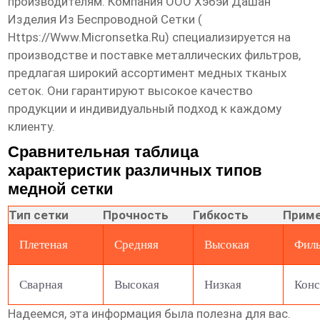
производителям. Компания ООО Хэбэй Дашан
Изделия Из Беспроводной Сетки (
Https://www.micronsetka.ru
) специализируется на
производстве и поставке металлических фильтров,
предлагая широкий ассортимент
медных тканых
сеток
. Они гарантируют высокое качество
продукции и индивидуальный подход к каждому
клиенту.
Сравнительная таблица
характеристик различных типов
медной сетки
Тип сетки
Прочность
Гибкость
Прим
Плетеная
Средняя
Высокая
Филь
Сварная
Высокая
Низкая
Конс
Надеемся, эта информация была полезна для вас.