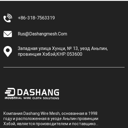
+86-318-7563319
Rus@dashangmesh.com
Западная улица Хунци, № 13, уезд Аньпин,
провинция Хэбэй,КНР. 053600
Компания Dashang Wire Mesh, основанная в 1998
году и расположенная в уезде Аньпин провинции
Хэбэй, является производителем и поставщиком,