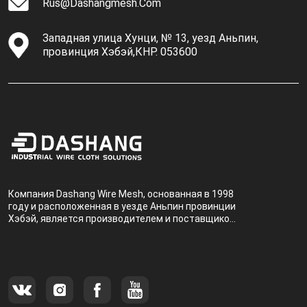
Rus@dashangmesh.com
Западная улица Хунци, № 13, уезд Аньпин,
провинция Хэбэй,КНР. 053600
Компания Dashang Wire Mesh, основанная в 1998
году и расположенная в уезде Аньпин провинции
Хэбэй, является производителем и поставщиком,
специализирующимся на производстве и
продаже металлических фильтров.