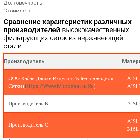
Долговечность
Стоимость
Сравнение характеристик различных
производителей
высококачественных
фильтрующих сеток из нержавеющей
стали
Производитель
Матер
ООО Хэбэй Дашан Изделия Из Беспроводной
AISI 
Https://www.micronsetka.ru
Сетки (
)
AISI 
Производитель B
AISI 
AISI
Производитель C
316L