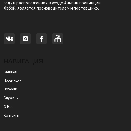
году и расположенная в уезде Аньпин провинции
Хэбэй, является производителем и поставщиком,
специализирующимся на производстве и
продаже металлических фильтров.
НАВИГАЦИЯ
Главная
Продукция
Новости
Служить
О Нас
Контакты