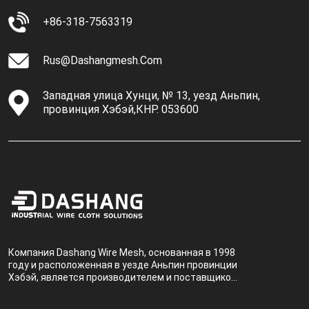
+86-318-7563319
Rus@dashangmesh.com
Западная улица Хунци, № 13, уезд Аньпин,
провинция Хэбэй,КНР. 053600
Компания Dashang Wire Mesh, основанная в 1998
году и расположенная в уезде Аньпин провинции
Хэбэй, является производителем и поставщиком,
специализирующимся на производстве и
продаже металлических фильтров.