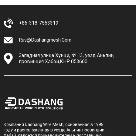
+86-318-7563319
Rus@dashangmesh.com
Западная улица Хунци, № 13, уезд Аньпин,
провинция Хэбэй,КНР. 053600
Компания Dashang Wire Mesh, основанная в 1998
году и расположенная в уезде Аньпин провинции
Хэбэй, является производителем и поставщиком,