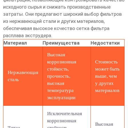
исходного сырья и снижать производственные
затраты. Они предлагают широкий выбор фильтров
из нержавеющей стали и других материалов,
обеспечивая
высокое ксчество сетка фильтра
расплава экструдера
.
Материал
Преимущества
Недостатки
Высокая
коррозионная
Стоимость
стойкость,
может быть
Нержавеющая
прочность,
выше, чем
сталь
высокая
у других
температура
материалов
эксплуатации
Исключительная
коррозионная
Высокая
Титан
стойкость,