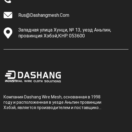
Rus@dashangmesh.com
Западная улица Хунци, № 13, уезд Аньпин,
провинция Хэбэй,КНР. 053600
Компания Dashang Wire Mesh, основанная в 1998
году и расположенная в уезде Аньпин провинции
Хэбэй, является производителем и поставщиком,
специализирующимся на производстве и
продаже металлических фильтров.