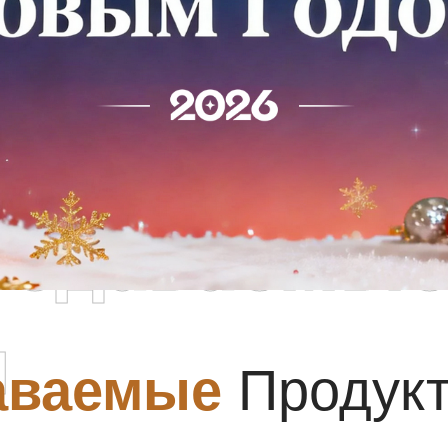
родаваемы
ы
аваемые
Продук