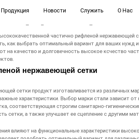
Продукция
Новости
Служить
О Нас
тично рифленая нержавеюща
высококачественной частично рифленой нержавеющей с
ть, как выбрать оптимальный вариант для ваших нужд
ют на качество и долговечность
высокое ксчество час
ектов.
леной нержавеющей сетки
еющей сетки продукт
изготавливается из различных ма
важные характеристики. Выбор марки стали зависит от 
ка, соответствующая строгим санитарно-гигиенически
ть сетки, а также улучшает ее сцепление с другими ма
тения влияют на функциональные характеристики
высоко
зволяет подобрать оптимальный вариант для различных