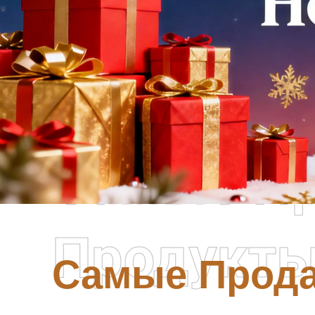
Самые П
Продукт
Самые Прод