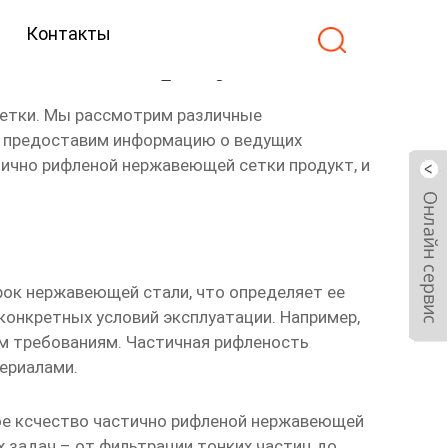
Контакты
я сетка продукт
етки. Мы рассмотрим различные
 и предоставим информацию о ведущих
тично рифленой нержавеющей сетки продукт
, и
рок нержавеющей стали, что определяет ее
конкретных условий эксплуатации. Например,
м требованиям. Частичная рифленость
териалами.
е ксчество частично рифленой нержавеющей
 задач – от фильтрации тонких частиц до