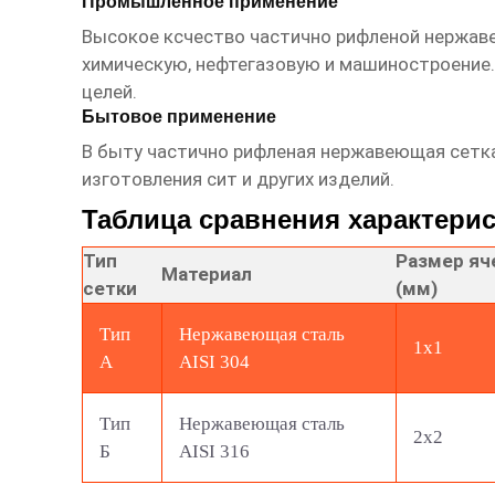
Промышленное применение
Высокое ксчество частично рифленой нержав
химическую, нефтегазовую и машиностроение. 
целей.
Бытовое применение
В быту частично рифленая нержавеющая сетк
изготовления сит и других изделий.
Таблица сравнения характерис
Тип
Размер яч
Материал
сетки
(мм)
Тип
Нержавеющая сталь
1х1
А
AISI 304
Тип
Нержавеющая сталь
2х2
Б
AISI 316