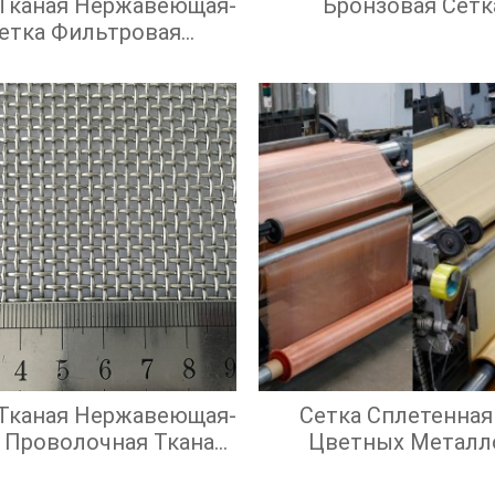
 Тканая Нержавеющая-
Бронзовая Сетк
етка Фильтровая
Нержавеющая
 Тканая Нержавеющая-
Сетка Сплетенная
 Проволочная Тканая
Цветных Металл
адратными Ячейками