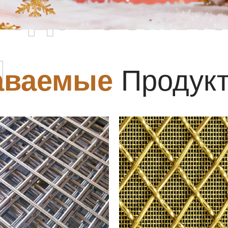
родаваемы
ы
аваемые
Продук