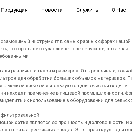
Продукция
Новости
Служить
О Нас
вая нержавеющая
езаменимый инструмент в самых разных сферах нашей 
ь, которая ловко улавливает все ненужное, оставляя т
ребованными.
али различных типов и размеров. От крошечных, тонча
льтров для обработки больших объемов материалов. Та
и с мелкой ячейкой используются для очистки воды, в т
ни находят применение в пищевой промышленности, фар
ыделить их использование в оборудовании для сельско
 фильтровальной
щей сетки является её прочность и долговечность. И
ьзоваться в агрессивных средах. Это гарантирует длите