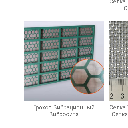
Сетка
С
Грохот Вибрационный
Сетка
Вибросита
Сетка
С Кв