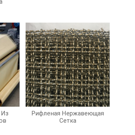
а
 Из
Рифленая Нержавеющая
ов
Сетка