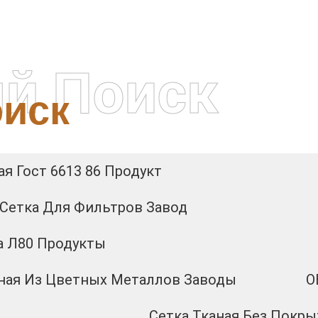
й Поиск
иск
я Гост 6613 86 Продукт
Сетка Для Фильтров Завод
а Л80 Продукты
ная Из Цветных Металлов Заводы
O
Сетка Тканая Без Покр