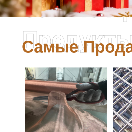
Самые П
Продукт
Самые Прод