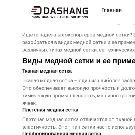
Главная
медная сетка экспорт
Ищете надежных экспортеров
медной сетки
? 
разобраться в видах медной сетки и ее приме
различных типах медной сетки, ее технических
Виды медной сетки и ее прим
Тканая медная сетка
Тканая
медная сетка
– один из наиболее расп
Это обеспечивает высокую прочность и долгов
химическую промышленность, машиностроение
ячеек.
Плетеная медная сетка
Плетеная
медная сетка
отличается от тканой 
эластичность. Этот тип сетки часто используе
Перфорированная медная сетка