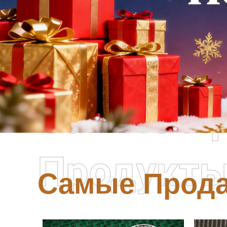
Самые П
Продукт
Самые Прод