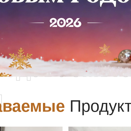
родаваемы
ы
аваемые
Продук