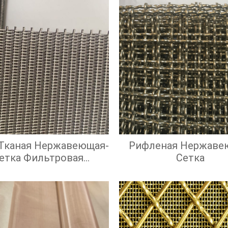
 Тканая Нержавеющая-
Рифленая Нержаве
етка Фильтровая
Сетка
Нержавеющая