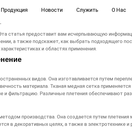
Продукция
Новости
Служить
О Нас
еры
Эта статья предоставит вам исчерпывающую информац
нении, а также подскажет, как выбрать подходящего по
 характеристиках и областях применения.
енение
ространенных видов. Она изготавливается путем перепл
ечность материала. Тканая медная сетка применяется 
 и фильтрацию. Различные плетения обеспечивают разн
методом производства. Она создается путем плетения м
тся в декоративных целях, а также в электротехнике и 