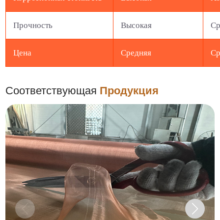
Прочность
Высокая
Ср
Цена
Средняя
Ср
Соответствующая
Продукция