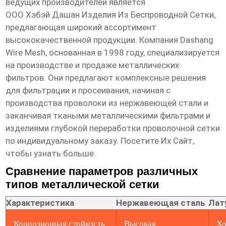
ведущих производителей является
ООО Хэбэй Дашан Изделия Из Беспроводной Сетки
,
предлагающая широкий ассортимент
высококачественной продукции. Компания Dashang
Wire Mesh, основанная в 1998 году, специализируется
на производстве и продаже металлических
фильтров. Они предлагают комплексные решения
для фильтрации и просеивания, начиная с
производства проволоки из нержавеющей стали и
заканчивая ткаными металлическими фильтрами и
изделиями глубокой переработки проволочной сетки
по индивидуальному заказу.
Посетите Их Сайт
,
чтобы узнать больше.
Сравнение параметров различных
типов металлической сетки
Характеристика
Нержавеющая сталь
Лат
Коррозионная стойкость
Высокая
Х