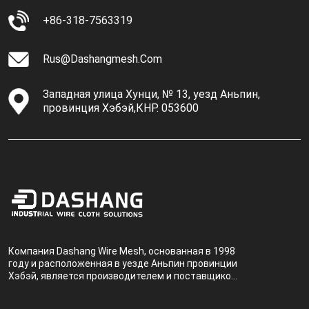
+86-318-7563319
Rus@dashangmesh.com
Западная улица Хунци, № 13, уезд Аньпин,
провинция Хэбэй,КНР. 053600
Компания Dashang Wire Mesh, основанная в 1998
году и расположенная в уезде Аньпин провинции
Хэбэй, является производителем и поставщиком,
специализирующимся на производстве и
продаже металлических фильтров.