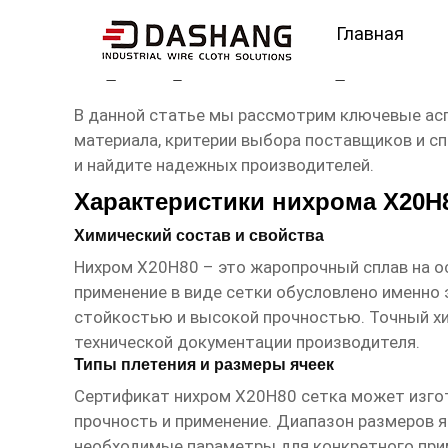
Главная
сертификат нихром Х2
В данной статье мы рассмотрим ключевые ас
материала, критерии выбора поставщиков и сп
и найдите надежных производителей.
Характеристики нихрома Х20Н8
Химический состав и свойства
Нихром Х20Н80 – это жаропрочный сплав на о
применение в виде сетки обусловлено именно
стойкостью и высокой прочностью. Точный х
технической документации производителя.
Типы плетения и размеры ячеек
Сертификат нихром Х20Н80 сетка
может изгот
прочность и применение. Диапазон размеров я
необходимые параметры для конкретного при