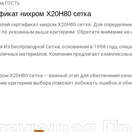
а ГОСТу.
фикат нихром Х20Н80 сетка
телей
сертификат нихром Х20Н80 сетка
. Для определен
х по указанным выше критериям. Обратите внимание на 
я Из Беспроводной Сетки
, основанная в 1998 году, спе
зличных материалов. Компания предлагает комплексные
хром Х20Н80 сетка
— важный этап для обеспечения каче
ние критериев выбора поможет избежать ошибок и обе
твующая Пр