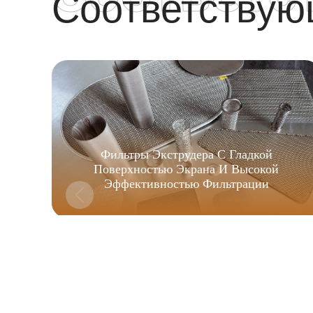
Соответству
Фильтры Экструдера С Гладкой
Поверхностью Экрана И Высокой
Эффективностью Фильтрации