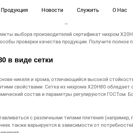
Продукция
Новости
Служить
О Нас
0Н80 сетка Производители
пекты выбора производителей
сертификат нихром Х20Н
особы проверки качества продукции. Получите полное 
0 в виде сетки
снове никеля и хрома, отличающийся высокой стойкость
 этими свойствами. Сетка из нихрома Х20Н80 обладает
имический состав и параметры регулируются ГОСТом. 
авливаться с различными типами плетения (например, по
чеек также варьируется в зависимости от потребносте
менения.