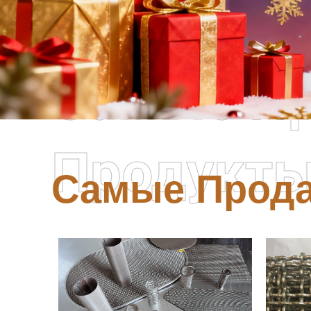
Самые П
Продукт
Самые Прод