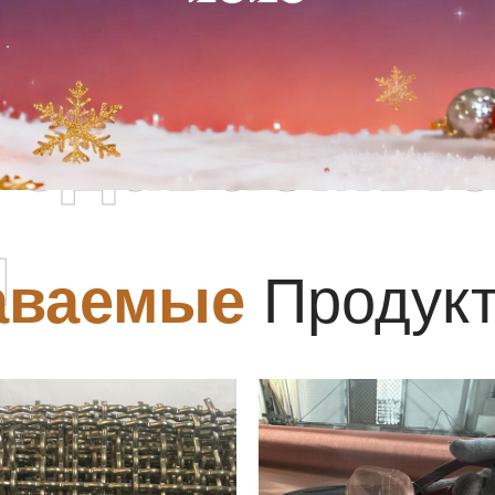
родаваемы
ы
аваемые
Продук