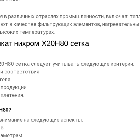
я в различных отраслях промышленности, включая: теп
яют в качестве фильтрующих элементов, нагревательных
ысоких температурах.
кат нихром Х20Н80 сетка
20Н80 сетка
следует учитывать следующие критерии:
и соответствия.
теля.
продукции.
 плетения.
0Н80?
внимание на следующие аспекты:
в.
раметрам.