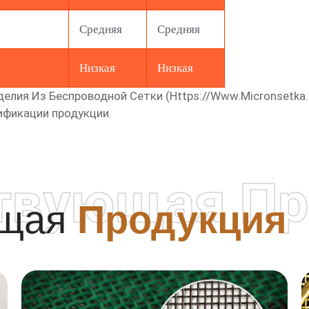
Средняя
Средняя
Низкая
Низкая
елия Из Беспроводной Сетки (
Https://www.micronsetka
ификации продукции.
твующая Пр
ющая
Продукция