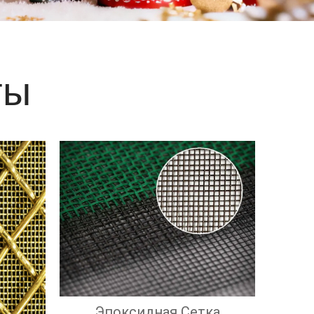
е
ты
Эпоксидная Сетка