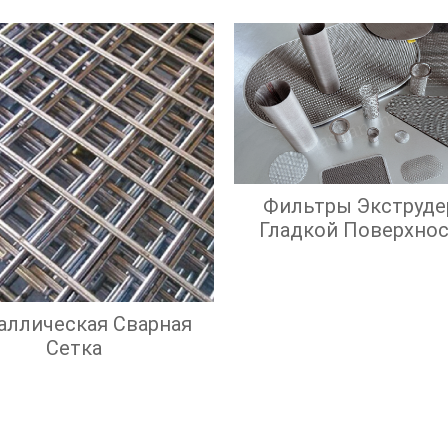
Фильтры Экструде
Гладкой Поверхно
Экрана И Высок
Эффективност
Фильтрации
аллическая Сварная
Сетка