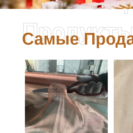
Самые П
Продукт
Самые Прод