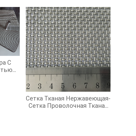
ра С
стью
ой
ью
Сетка Тканая Нержавеющая-
Сетка Проволочная Тканая
С Квадратными Ячейками