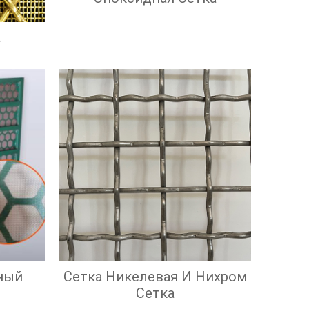
а
ный
Сетка Никелевая И Нихром
Сетка