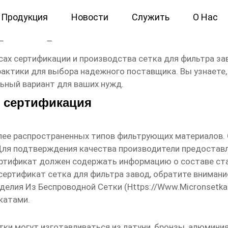
Продукция
Новости
Служить
О Нас
фильтра завод
сах сертификации и производства
сетка для фильтра за
рактики для выбора надежного поставщика. Вы узнаете
ьный вариант для ваших нужд.
 сертификация
лее распространенных типов фильтрующих материалов.
Для подтверждения качества производители предоста
ртификат должен содержать информацию о составе стал
сертификат сетка для фильтра завод
, обратите внимани
делия Из Беспроводной Сетки (
Https://www.micronsetka
катами.
и могут изготавливаться из латуни, бронзы, алюминия