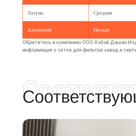
Латунь
Средняя
Алюминий
Низкая
Обратитесь в компанию ООО Хэбэй Дашан Изд
информации о
сетка для фильтра завод
и серт
Соответс
Соответству