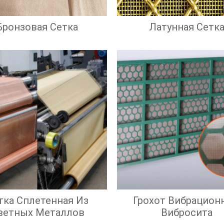
Бронзовая Сетка
Латунная Сетк
тка Сплетенная Из
Грохот Вибрацион
ветных Металлов
Вибросита