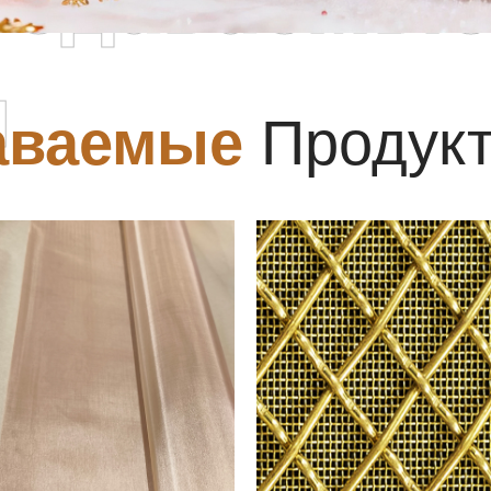
родаваемы
ы
аваемые
Продук