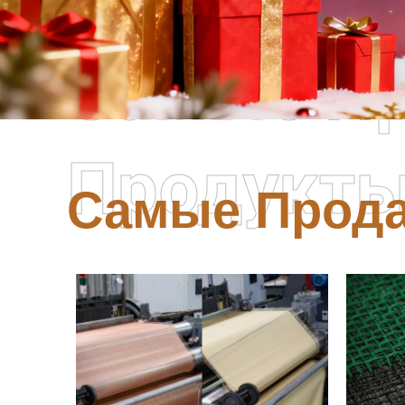
Самые П
Продукт
Самые Прод