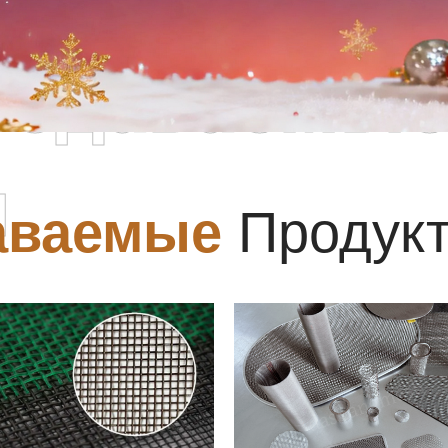
родаваемы
ы
аваемые
Продук