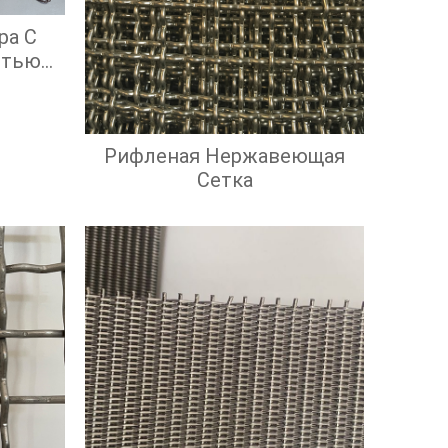
ра С
стью
ой
ью
Рифленая Нержавеющая
Сетка