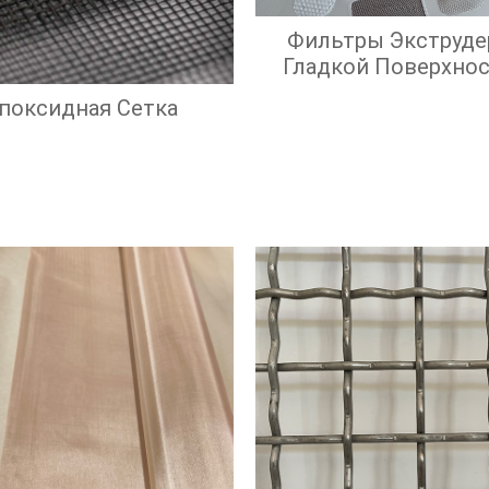
Фильтры Экструде
Гладкой Поверхно
Экрана И Высок
поксидная Сетка
Эффективност
Фильтрации