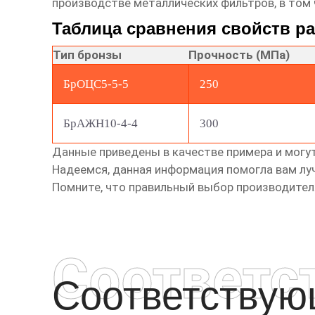
производстве металлических фильтров, в том 
Таблица сравнения свойств ра
Тип бронзы
Прочность (МПа)
БрОЦС5-5-5
250
БрАЖН10-4-4
300
Данные приведены в качестве примера и могут
Надеемся, данная информация помогла вам л
Помните, что правильный выбор производителя
Соответс
Соответству