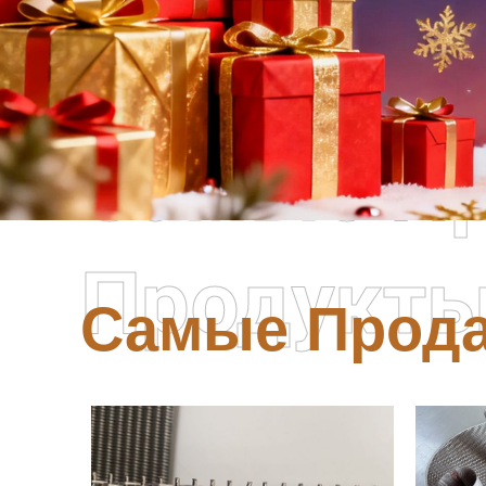
Самые П
Продукт
Самые Прод