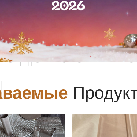
родаваемы
ы
аваемые
Продук