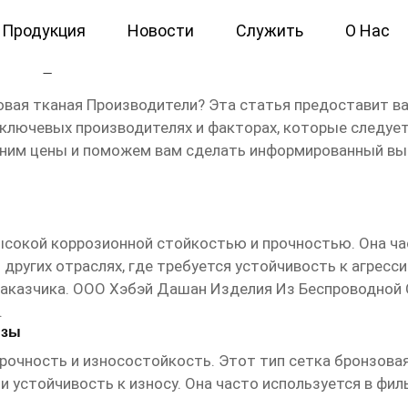
Продукция
Новости
Служить
О Нас
ая Производители
овая тканая Производители
? Эта статья предоставит 
, ключевых производителях и факторах, которые следу
вним цены и поможем вам сделать информированный вы
ысокой коррозионной стойкостью и прочностью. Она ча
ругих отраслях, где требуется устойчивость к агресс
заказчика. ООО Хэбэй Дашан Изделия Из Беспроводной 
.
нзы
рочность и износостойкость. Этот тип
сетка бронзова
 и устойчивость к износу. Она часто используется в ф