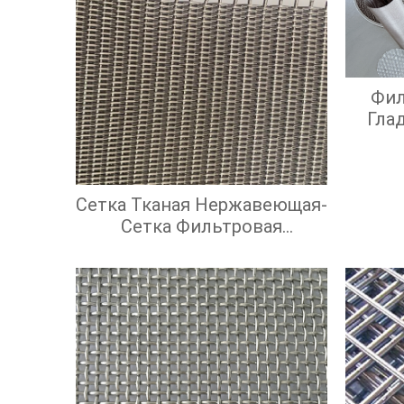
Фил
Гла
Э
Э
Сетка Тканая Нержавеющая-
Сетка Фильтровая
Нержавеющая