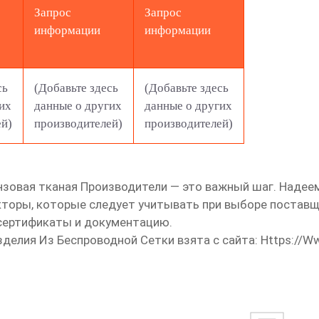
Запрос
Запрос
информации
информации
сь
(Добавьте здесь
(Добавьте здесь
их
данные о других
данные о других
ей)
производителей)
производителей)
нзовая тканая Производители
— это важный шаг. Надеем
кторы, которые следует учитывать при выборе поставщ
 сертификаты и документацию.
елия Из Беспроводной Сетки взята с сайта:
Https://w