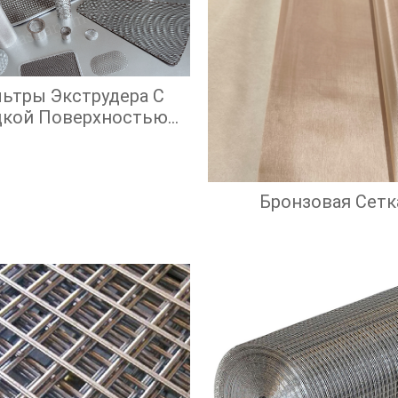
ьтры Экструдера С
дкой Поверхностью
крана И Высокой
ффективностью
Фильтрации
Бронзовая Сетк