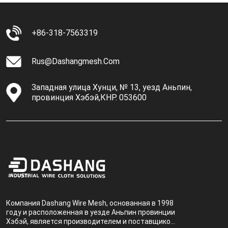
+86-318-7563319
Rus@dashangmesh.com
Западная улица Хунци, № 13, уезд Аньпин,
провинция Хэбэй,КНР. 053600
Компания Dashang Wire Mesh, основанная в 1998
году и расположенная в уезде Аньпин провинции
Хэбэй, является производителем и поставщиком,