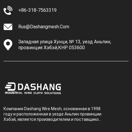
+86-318-7563319
Rus@dashangmesh.com
Западная улица Хунци, № 13, уезд Аньпин,
провинция Хэбэй,КНР. 053600
Компания Dashang Wire Mesh, основанная в 1998
году и расположенная в уезде Аньпин провинции
Хэбэй, является производителем и поставщиком,
специализирующимся на производстве и
продаже металлических фильтров.