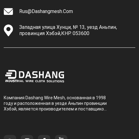
Rus@dashangmesh.com
Западная улица Хунци, № 13, уезд Аньпин,
провинция Хэбэй,КНР. 053600
Компания Dashang Wire Mesh, основанная в 1998
году и расположенная в уезде Аньпин провинции
Хэбэй, является производителем и поставщиком,
специализирующимся на производстве и
продаже металлических фильтров.