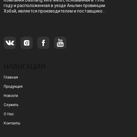
Компания Dashang Wire Mesh, основанная в 1998
году и расположенная в уезде Аньпин провинции
Хэбэй, является производителем и поставщиком,
специализирующимся на производстве и
продаже металлических фильтров.
НАВИГАЦИЯ
Главная
Продукция
Новости
Служить
О Нас
Контакты