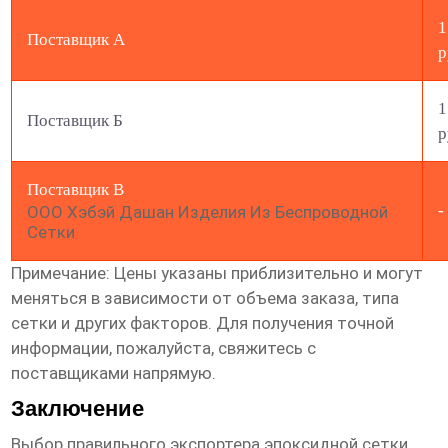
1
Поставщик А
р
1
Поставщик Б
р
Поставщик В
-
ООО Хэбэй Дашан Изделия Из Беспроводной
Сетки
Примечание: Цены указаны приблизительно и могут
меняться в зависимости от объема заказа, типа
сетки и других факторов. Для получения точной
информации, пожалуйста, свяжитесь с
поставщиками напрямую.
Заключение
Выбор правильного экспортера
эпоксидной сетки