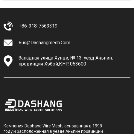
+86-318-7563319
Rus@dashangmesh.com
Западная улица Хунци, № 13, уезд Аньпин,
провинция Хэбэй,КНР. 053600
Компания Dashang Wire Mesh, основанная в 1998
году и расположенная в уезде Аньпин провинции