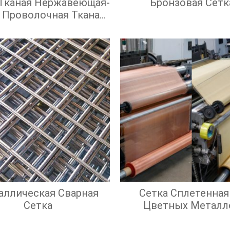
 Тканая Нержавеющая-
Бронзовая Сетк
 Проволочная Тканая
адратными Ячейками
аллическая Сварная
Сетка Сплетенная
Сетка
Цветных Металл