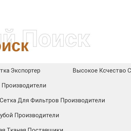
й Поиск
иск
тка Экспортер
Высокое Ксчество С
а Производители
Сетка Для Фильтров Производители
рубой Производители
ая Тканая Поставщики