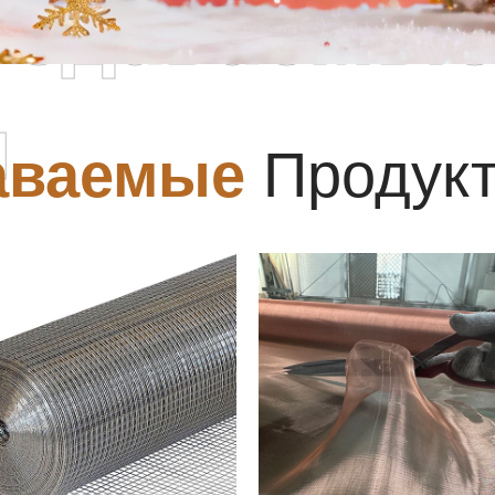
родаваемы
ы
аваемые
Продук