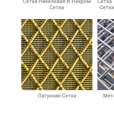
Сетка Никелевая И Нихром
Сетка
Сетка
Сетка
С Кв
Латунная Сетка
Мет