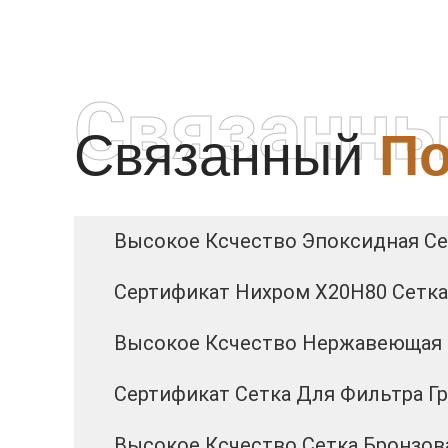
Связанны
Связанный
По
Высокое Ксчество Эпоксидная Се
Сертификат Нихром Х20Н80 Сетк
Высокое Ксчество Нержавеющая 
Сертификат Сетка Для Фильтра Г
Высокое Ксчество Сетка Бронзов