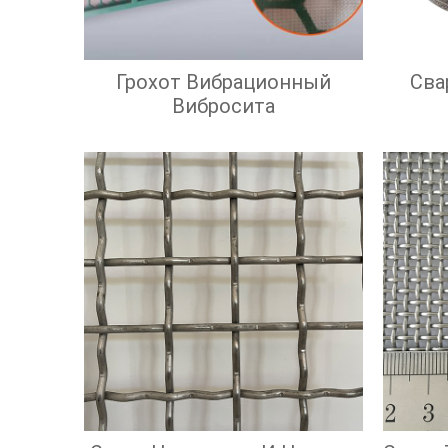
Грохот Вибрационный
Сва
Вибросита