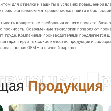
антом для отделки и защиты в условиях повышенной в
и привлекательном материале, может найти в бронзовой
итывать конкретные требования вашего проекта. Важно
ую прочность. Современные технологии позволяют прои
ит труда. Компаниями производителями предлагается ш
ва гарантирует высокое качество продукции и своевре
нзовая тканая OEM – отличный вариант.
твующая Пр
ющая
Продукция