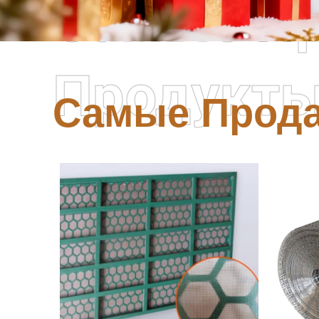
Самые П
Продукт
Самые Прод