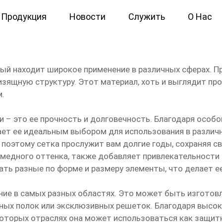
Продукция
Новости
Служить
О Нас
тканая
рый находит широкое применение в различных сферах. П
зящную структуру. Этот материал, хоть и выглядит п
м.
 – это ее прочность и долговечность. Благодаря особой
ет ее идеальным выбором для использования в различны
поэтому сетка прослужит вам долгие годы, сохраняя с
 медного оттенка, также добавляет привлекательности 
ать разные по форме и размеру элементы, что делает 
ние в самых разных областях. Это может быть изготов
ьных полок или эксклюзивных решеток. Благодаря высок
екоторых отраслях она может использоваться как защи