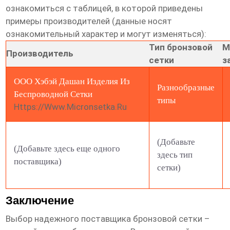
ознакомиться с таблицей, в которой приведены
примеры производителей (данные носят
ознакомительный характер и могут изменяться):
Тип бронзовой
М
Производитель
сетки
з
ООО Хэбэй Дашан Изделия Из
Разнообразные
Беспроводной Сетки
типы
Https://www.micronsetka.ru
(Добавьте
(Добавьте здесь еще одного
здесь тип
поставщика)
сетки)
Заключение
Выбор надежного поставщика
бронзовой сетки
–