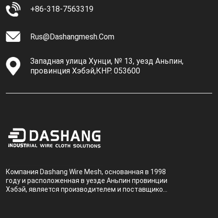
+86-318-7563319
Rus@dashangmesh.com
Западная улица Хунци, № 13, уезд Аньпин,
провинция Хэбэй,КНР. 053600
Компания Dashang Wire Mesh, основанная в 1998
году и расположенная в уезде Аньпин провинции
Хэбэй, является производителем и поставщиком,
специализирующимся на производстве и
продаже металлических фильтров.