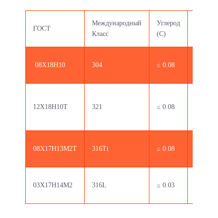
Международный
Углерод
Марган
ГОСТ
Класс
(C)
(Mn)
08X18H10
304
≤ 0.08
≤ 2.00
12X18H10T
321
≤ 0.08
≤ 2.00
08X17H13M2T
316Ti
≤ 0.08
≤ 2.00
03X17H14M2
316L
≤ 0.03
≤ 2.00