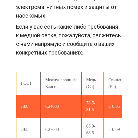
электромагнитных помех и защиты от
насекомых.
Если у вас есть какие-либо требования
к медной сетке, пожалуйста, свяжитесь
с нами напрямую и сообщите о ваших
конкретных требованиях.
Международный
Медь
Свинец
Же
ГОСТ
Класс
(Cu)
(Pb)
(Fe
78.5-
Л80
C24000
≤ 0.05
≤ 0
81.5
63.0-
Л65
C27000
≤ 0.09
≤ 0
68.5