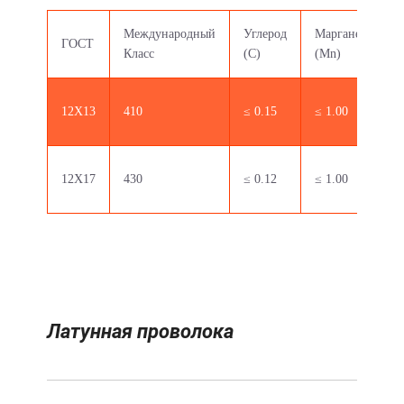
Международный
Углерод
Марганец
Ф
ГОСТ
Класс
(C)
(Mn)
(
12X13
410
≤ 0.15
≤ 1.00
≤
12X17
430
≤ 0.12
≤ 1.00
≤
Латунная проволока