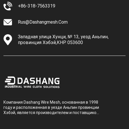
+86-318-7563319
Rus@dashangmesh.com
Западная улица Хунци, № 13, уезд Аньпин,
провинция Хэбэй,КНР. 053600
Компания Dashang Wire Mesh, основанная в 1998
году и расположенная в уезде Аньпин провинции
Хэбэй, является производителем и поставщиком,
специализирующимся на производстве и
продаже металлических фильтров.