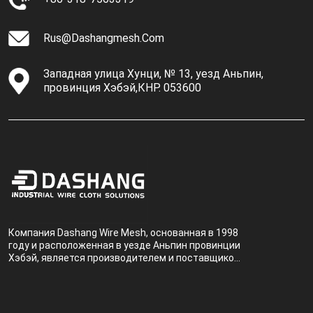
Rus@dashangmesh.com
Западная улица Хунци, № 13, уезд Аньпин,
провинция Хэбэй,КНР. 053600
Компания Dashang Wire Mesh, основанная в 1998
году и расположенная в уезде Аньпин провинции
Хэбэй, является производителем и поставщиком,
специализирующимся на производстве и
продаже металлических фильтров.