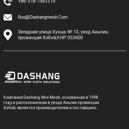
+86-318-7563319
Rus@dashangmesh.com
Западная улица Хунци, № 13, уезд Аньпин,
провинция Хэбэй,КНР. 053600
Компания Dashang Wire Mesh, основанная в 1998
году и расположенная в уезде Аньпин провинции
Хэбэй, является производителем и поставщиком,
специализирующимся на производстве и
продаже металлических фильтров.