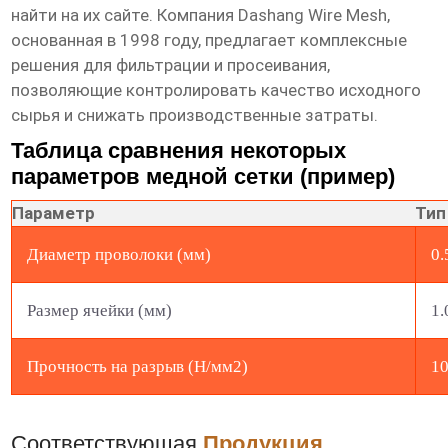
найти на их сайте. Компания Dashang Wire Mesh,
основанная в 1998 году, предлагает комплексные
решения для фильтрации и просеивания,
позволяющие контролировать качество исходного
сырья и снижать производственные затраты.
Таблица сравнения некоторых
параметров медной сетки (пример)
Параметр
Тип
Диаметр проволоки (мм)
0.
Размер ячейки (мм)
1.
Прочность на разрыв (Н/мм2)
1
Соответствующая
Продукция