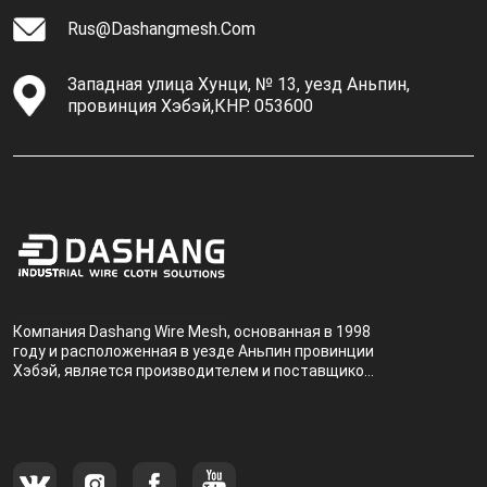
Rus@dashangmesh.com
Западная улица Хунци, № 13, уезд Аньпин,
провинция Хэбэй,КНР. 053600
Компания Dashang Wire Mesh, основанная в 1998
году и расположенная в уезде Аньпин провинции
Хэбэй, является производителем и поставщиком,
специализирующимся на производстве и
продаже металлических фильтров.