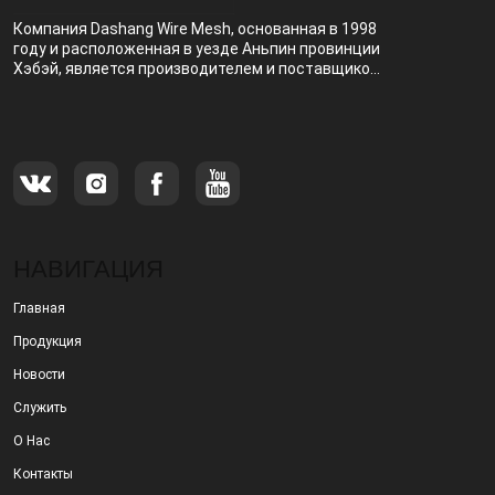
Компания Dashang Wire Mesh, основанная в 1998
году и расположенная в уезде Аньпин провинции
Хэбэй, является производителем и поставщиком,
специализирующимся на производстве и
продаже металлических фильтров.
НАВИГАЦИЯ
Главная
Продукция
Новости
Служить
О Нас
Контакты