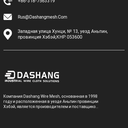
+86-318-7563319
Rus@dashangmesh.com
Западная улица Хунци, № 13, уезд Аньпин,
провинция Хэбэй,КНР. 053600
Компания Dashang Wire Mesh, основанная в 1998
году и расположенная в уезде Аньпин провинции
Хэбэй, является производителем и поставщиком,
специализирующимся на производстве и
продаже металлических фильтров.