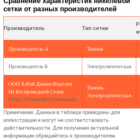
Сравнение характеристик никелевой
сетки от разных производителей
Р
Производитель
Тип сетки
я
Производитель А
Тканая
Производитель Б
Электролитическая
ООО Хэбэй Дашан Изделия
Тканая,
Из Беспроводной Сетки
Электролитическая
Https://www.micronsetka.ru
Примечание: Данные в таблице приведены для
иллюстрации и могут не соответствовать
действительности. Для получения актуальной
информации обращайтесь к производителям.