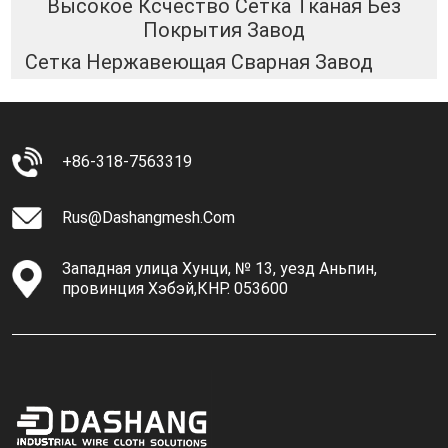
Высокое Ксчество Сетка Тканая Без
Покрытия Завод
Сетка Нержавеющая Сварная Завод
+86-318-7563319
Rus@dashangmesh.com
Западная улица Хунци, № 13, уезд Аньпин,
провинция Хэбэй,КНР. 053600