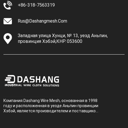
+86-318-7563319
Rus@dashangmesh.com
Западная улица Хунци, № 13, уезд Аньпин,
провинция Хэбэй,КНР. 053600
Компания Dashang Wire Mesh, основанная в 1998
году и расположенная в уезде Аньпин провинции
Хэбэй, является производителем и поставщиком,
специализирующимся на производстве и
продаже металлических фильтров.