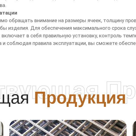
ва.
уатации
мо обращать внимание на размеры ячеек, толщину про
жбы изделия. Для обеспечения максимального срока с
 включает в себя правильную установку, контроль темп
 и соблюдая правила эксплуатации, вы сможете обеспе
твующая Пр
ющая
Продукция