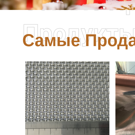
Самые П
Продукт
Самые Прод