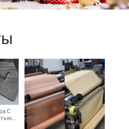
е
ты
ра С
стью
ой