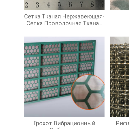
Сетка Тканая Нержавеющая-
Сетка Проволочная Тканая
С Квадратными Ячейками
Грохот Вибрационный
Риф