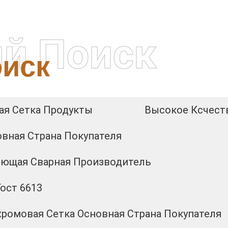
й Поиск
иск
ая Сетка Продукты
Высокое Ксчеств
овная Страна Покупателя
еющая Сварная Производитель
ост 6613
ромовая Сетка Основная Страна Покупателя