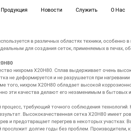
Продукция
Новости
Служить
О Нас
ром Х20Н80 сетка
спользуется в различных областях техники, особенно в
идеальным для создания сеток, применяемых в печах, об
20Н80
ство нихрома Х20Н80. Сплав выдерживает очень высок
сетка не деформируется и не разрушается при нагревани
оме того, нихром Х20Н80 обладает высокой коррозионн
нно эти качества делают его незаменимым в бытовых 
 процесс, требующий точного соблюдения технологий. 
езультат. Высококачественная сетка Х20Н80 имеет ро
грев и предотвращает перегрев в некоторых участках. 
 прослужит долгие годы без проблем. Производители, 