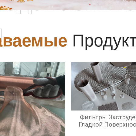
родаваемы
ы
аваемые
Продук
Фильтры Экструде
Гладкой Поверхно
Экрана И Высок