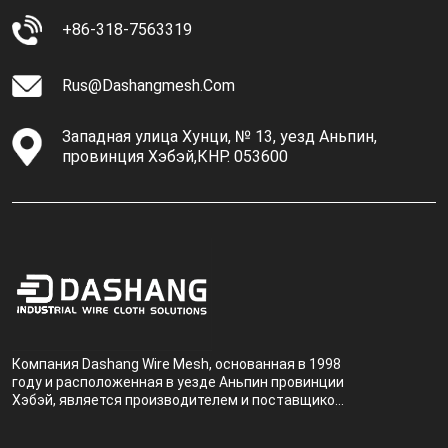
+86-318-7563319
Rus@dashangmesh.com
Западная улица Хунци, № 13, уезд Аньпин,
провинция Хэбэй,КНР. 053600
Компания Dashang Wire Mesh, основанная в 1998
году и расположенная в уезде Аньпин провинции
Хэбэй, является производителем и поставщиком,
специализирующимся на производстве и
продаже металлических фильтров.