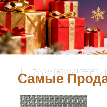
Самые П
Продукт
Самые Прод