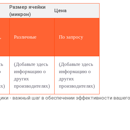
Размер ячейки
Цена
(микрон)
,
Различные
По запросу
сь
(Добавьте здесь
(Добавьте здесь
о
информацию о
информацию о
других
других
ях)
производителях)
производителях)
щики
- важный шаг в обеспечении эффективности вашего 