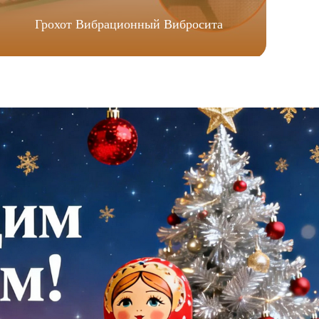
Грохот Вибрационный Вибросита