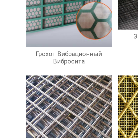
Э
Грохот Вибрационный
Вибросита