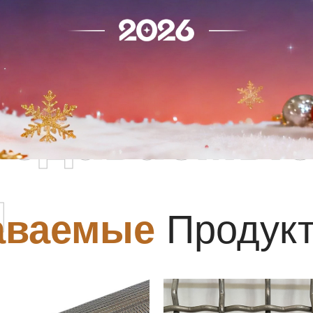
родаваемы
ы
аваемые
Продук