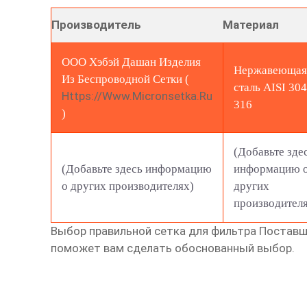
Производитель
Материал
ООО Хэбэй Дашан Изделия
Нержавеющая
Из Беспроводной Сетки (
сталь AISI 304
Https://www.micronsetka.ru
316
)
(Добавьте зде
(Добавьте здесь информацию
информацию 
о других производителях)
других
производител
Выбор правильной
сетка для фильтра Постав
поможет вам сделать обоснованный выбор.