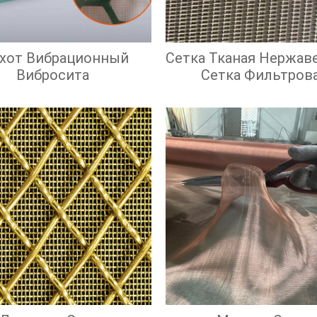
охот Вибрационный
Сетка Тканая Нержав
Вибросита
Сетка Фильтров
Нержавеющая