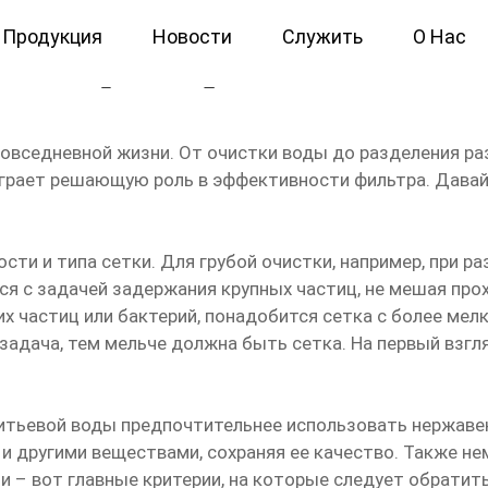
Продукция
Новости
Служить
О Нас
а для фильтра
овседневной жизни. От очистки воды до разделения ра
 играет решающую роль в эффективности фильтра. Дава
ти и типа сетки. Для грубой очистки, например, при ра
тся с задачей задержания крупных частиц, не мешая пр
их частиц или бактерий, понадобится сетка с более мел
задача, тем мельче должна быть сетка. На первый взгля
итьевой воды предпочтительнее использовать нержавею
й и другими веществами, сохраняя ее качество. Также н
ии – вот главные критерии, на которые следует обратит