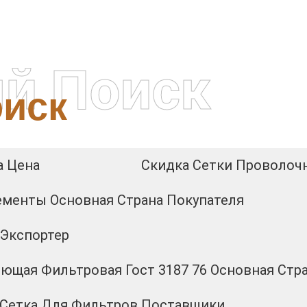
й Поиск
иск
а Цена
Скидка Сетки Проволоч
менты Основная Страна Покупателя
 Экспортер
ющая Фильтровая Гост 3187 76 Основная Стр
Сетка Для Фильтров Поставщики