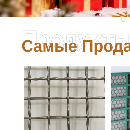
Самые П
Продукт
Самые Прод