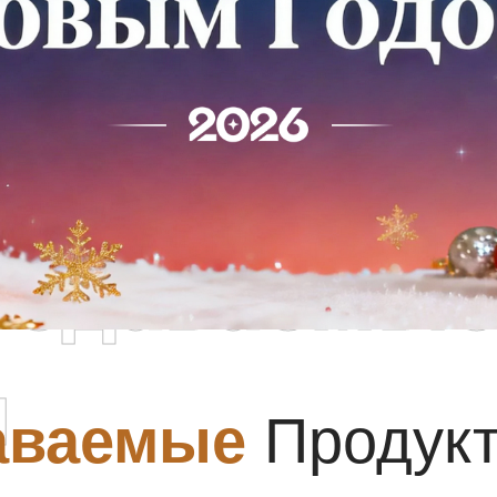
родаваемы
ы
аваемые
Продук