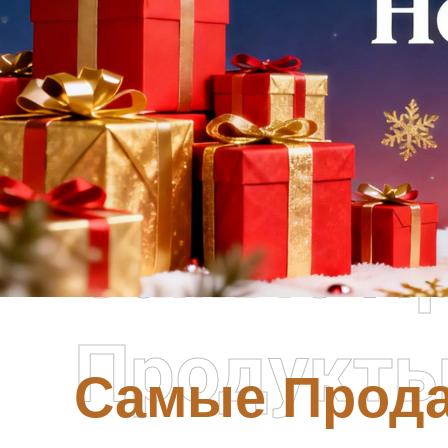
Самые П
Продукт
Самые Прод