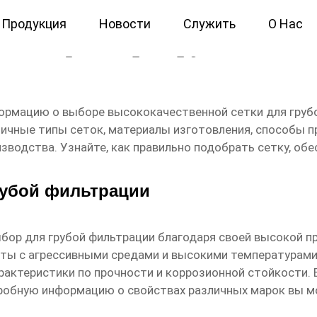
Продукция
Новости
Служить
О Нас
а для фильтра грубой Осно
формацию о выборе
высококачественной сетки для груб
ичные типы сеток, материалы изготовления, способы 
водства. Узнайте, как правильно подобрать сетку, об
рубой фильтрации
ыбор для
грубой фильтрации
благодаря своей высокой пр
боты с агрессивными средами и высокими температурам
арактеристики по прочности и коррозионной стойкости.
дробную информацию о свойствах различных марок вы мо