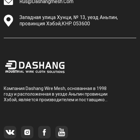
Rus@dashangmesh.com
Западная улица Хунци, № 13, уезд Аньпин,
провинция Хэбэй,КНР. 053600
Компания Dashang Wire Mesh, основанная в 1998
году и расположенная в уезде Аньпин провинции
Хэбэй, является производителем и поставщиком,
специализирующимся на производстве и
продаже металлических фильтров.