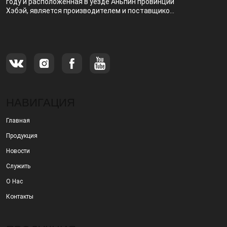
году и расположенная в уезде Аньпин провинции
Хэбэй, является производителем и поставщиком,
специализирующимся на производстве и
продаже металлических фильтров.
НАВИГАЦИЯ
Главная
Продукция
Новости
Служить
О Нас
Контакты