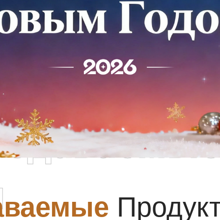
родаваемы
ы
аваемые
Продук