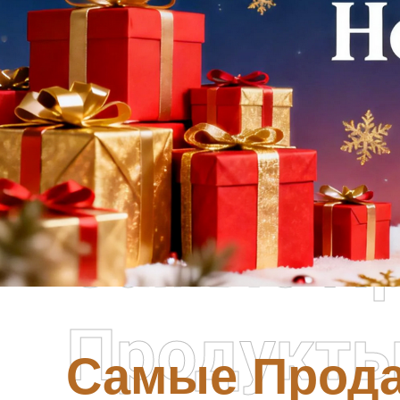
Самые П
Продукт
Самые Прод