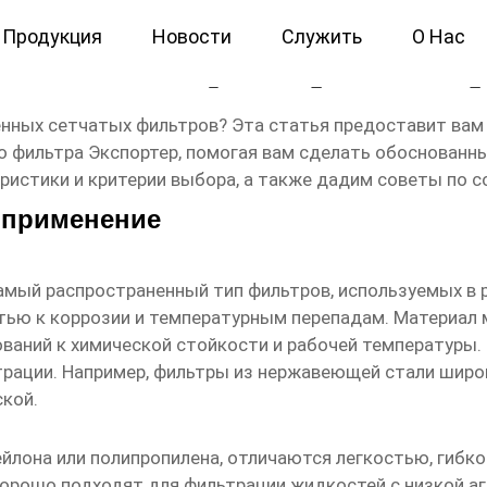
Продукция
Новости
Служить
О Нас
а сетчатого фильтра Экспо
нных сетчатых фильтров? Эта статья предоставит ва
о фильтра Экспортер
, помогая вам сделать обоснованн
ристики и критерии выбора, а также дадим советы по 
 применение
амый распространенный тип фильтров, используемых в
тью к коррозии и температурным перепадам. Материал
ований к химической стойкости и рабочей температуры
трации. Например, фильтры из нержавеющей стали шир
ской.
йлона или полипропилена, отличаются легкостью, гибко
орошо подходят для фильтрации жидкостей с низкой аг