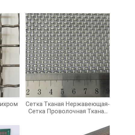
Нихром
Сетка Тканая Нержавеющая-
Сетка Проволочная Тканая
С Квадратными Ячейками