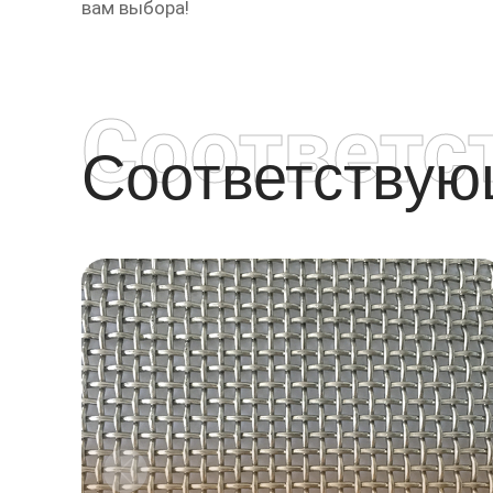
вам выбора!
Соответс
Соответству