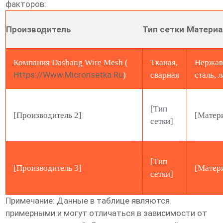
факторов:
Производитель
Тип сетки
Материа
Компания Dashang Wire Mesh (
Тканая,
Нержа
Https://www.micronsetka.ru
)
сварная
сталь, 
[Тип
[Производитель 2]
[Матер
сетки]
[Тип
[Производитель 3]
[Матер
сетки]
Примечание: Данные в таблице являются
примерными и могут отличаться в зависимости от