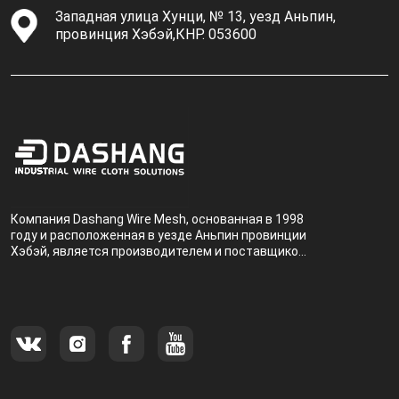
Западная улица Хунци, № 13, уезд Аньпин,
провинция Хэбэй,КНР. 053600
Компания Dashang Wire Mesh, основанная в 1998
году и расположенная в уезде Аньпин провинции
Хэбэй, является производителем и поставщиком,
специализирующимся на производстве и
продаже металлических фильтров.