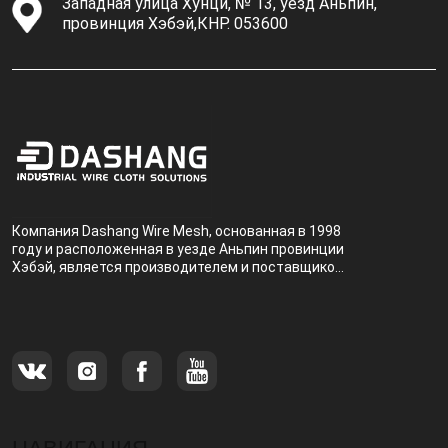
Западная улица Хунци, № 13, уезд Аньпин,
провинция Хэбэй,КНР. 053600
Компания Dashang Wire Mesh, основанная в 1998
году и расположенная в уезде Аньпин провинции
Хэбэй, является производителем и поставщиком,
специализирующимся на производстве и
продаже металлических фильтров.