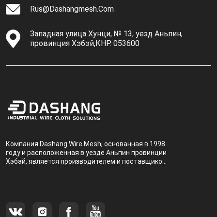
Rus@dashangmesh.com
Западная улица Хунци, № 13, уезд Аньпин,
провинция Хэбэй,КНР. 053600
Компания Dashang Wire Mesh, основанная в 1998
году и расположенная в уезде Аньпин провинции
Хэбэй, является производителем и поставщиком,
специализирующимся на производстве и
продаже металлических фильтров.