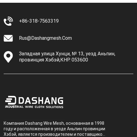
+86-318-7563319
Rus@dashangmesh.com
Западная улица Хунци, № 13, уезд Аньпин,
провинция Хэбэй,КНР. 053600
Компания Dashang Wire Mesh, основанная в 1998
году и расположенная в уезде Аньпин провинции
Хэбэй, является производителем и поставщиком,