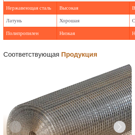
Нержавеющая сталь
Высокая
В
Латунь
Хорошая
С
Полипропилен
Низкая
Н
Соответствующая
Продукция